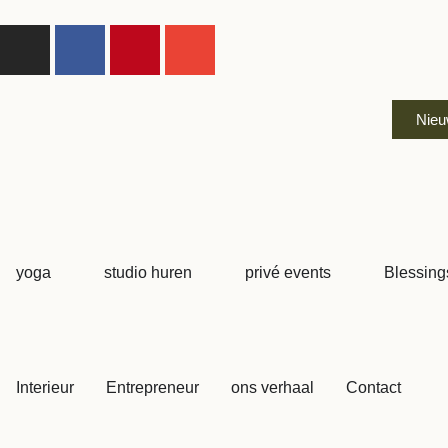
Nieuw
yoga
studio huren
privé events
Blessing
Interieur
Entrepreneur
ons verhaal
Contact