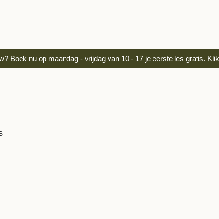
? Boek nu op maandag - vrijdag van 10 - 17 je eerste les gratis. Klik 
s